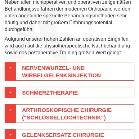
Neben allen nichtoperativen und operativen zeitgemäßen
Gelenksersatz Chirurgie "Endoprothetik"
Behandlungsverfahren der modernen Orthopädie werden
unten angeführte spezielle Behandlungsmethoden sehr
Minimalinvasive Gelenkschirurgie
häufig und daher mit großem Erfahrungspotential
Medizinische Trainingstherapie
durchgeführt.
Aufgrund unserer hohen Zahlen an operativen Eingriffen
Knorpel- und Gelenkskuren
wird auch auf die physiotherapeutische Nachbehandlung
sowie das postoperative Training großen Wert gelegt.
THERAPIE
OPERATION
NERVENWURZEL- UND
WIRBELGELENKSINJEKTION
FITNESS
SCHMERZTHERAPIE
ARTHROSKOPISCHE CHIRURGIE
("SCHLÜSSELLOCHTECHNIK")
GELENKSERSATZ CHIRURGIE